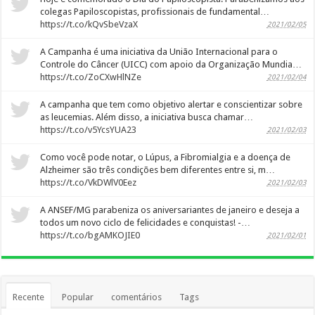
colegas Papiloscopistas, profissionais de fundamental…
https://t.co/kQvSbeVzaX
2021/02/05
A Campanha é uma iniciativa da União Internacional para o
Controle do Câncer (UICC) com apoio da Organização Mundia…
https://t.co/ZoCXwHlNZe
2021/02/04
A campanha que tem como objetivo alertar e conscientizar sobre
as leucemias. Além disso, a iniciativa busca chamar…
https://t.co/v5YcsYUA23
2021/02/03
Como você pode notar, o Lúpus, a Fibromialgia e a doença de
Alzheimer são três condições bem diferentes entre si, m…
https://t.co/VkDWlV0Eez
2021/02/03
A ANSEF/MG parabeniza os aniversariantes de janeiro e deseja a
todos um novo ciclo de felicidades e conquistas! -…
https://t.co/bgAMKOJIE0
2021/02/01
Recente
Popular
comentários
Tags