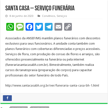
SANTA CASA – SERVIÇO FUNERÁRIA
8 de junho de 2020
Convênios
,
Serviços
W
M
F
T
T
E
C
h
es
ac
wi
el
m
o
Associados da ANSEF/MG mantêm planos funerários com descontos
at
sa
e
tt
e
ai
p
exclusivos para seus funcionários. A unidade conta também com
sA
g
b
er
gr
l
y
planos funerários com coberturas diferenciadas e preços acessíveis.
Serviços de flora, com produção de coroas de flores e arranjos, são
p
e
o
a
Li
oferecidos presencialmente na funerária ou pela internet
p
o
m
n
(funerariasantacasabh.com.br). Bimestralmente, também realiza
cursos de tanatopraxia (preparação de corpos) para capacitar
k
k
profissionais do setor funerário de todo País.
http://www.santacasabh.org.br/ver/funeraria-santa-casa-bh-1.html