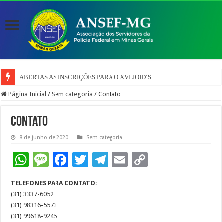
ABERTAS AS INSCRIÇÕES PARA O XVI JOID´S
Página Inicial
/
Sem categoria
/
Contato
Contato
8 de junho de 2020
Sem categoria
W
M
F
T
T
E
C
h
es
ac
wi
el
m
o
TELEFONES PARA CONTATO:
at
sa
e
tt
e
ai
p
(31) 3337-6052
sA
g
b
er
gr
l
y
(31) 98316-5573
(31) 99618-9245