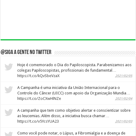
@Siga a gente no twitter
Hoje é comemorado o Dia do Papiloscopista. Parabenizamos aos
colegas Papiloscopistas, profissionais de fundamental…
https://t.co/kQvSbeVzaX
2021/02/05
A Campanha é uma iniciativa da União Internacional para o
Controle do Câncer (UICC) com apoio da Organização Mundia…
https://t.co/ZoCXwHlNZe
2021/02/04
A campanha que tem como objetivo alertar e conscientizar sobre
as leucemias. Além disso, a iniciativa busca chamar…
https://t.co/v5YcsYUA23
2021/02/03
Como você pode notar, o Lúpus, a Fibromialgia e a doença de