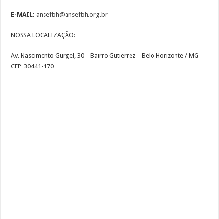
p
e
o
a
Li
p
o
m
n
E-MAIL:
ansefbh@ansefbh.org.br
k
k
NOSSA LOCALIZAÇÃO:
Av. Nascimento Gurgel, 30 – Bairro Gutierrez – Belo Horizonte / MG
CEP: 30441-170